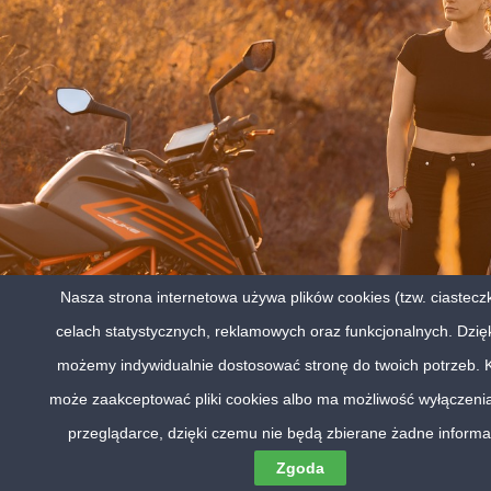
Nasza strona internetowa używa plików cookies (tzw. ciastecz
celach statystycznych, reklamowych oraz funkcjonalnych. Dzię
możemy indywidualnie dostosować stronę do twoich potrzeb. 
może zaakceptować pliki cookies albo ma możliwość wyłączenia
przeglądarce, dzięki czemu nie będą zbierane żadne informa
Zgoda
@2024 STUDIO ESTE TROJANOWSCY